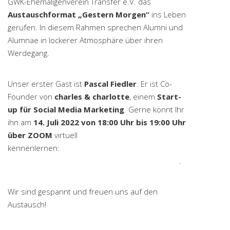
GWK-Ehemaligenverein Transfer e.V. das
Austauschformat „Gestern Morgen“
ins Leben
gerufen. In diesem Rahmen sprechen Alumni und
Alumnae in lockerer Atmosphäre über ihren
Werdegang.
Unser erster Gast ist
Pascal Fiedler
. Er ist Co-
Founder von
charles & charlotte
, einem
Start-
up für Social Media Marketing
. Gerne könnt Ihr
ihn am
14. Juli 2022 von 18:00 Uhr bis 19:00 Uhr
über ZOOM
virtuell
kennenlernen:
https://us06web.zoom.us/j/87604086879?
pwd=SzNsQVErNEt1QWJScHZXU2FvUHkyQT09
.
Wir sind gespannt und freuen uns auf den
Austausch!